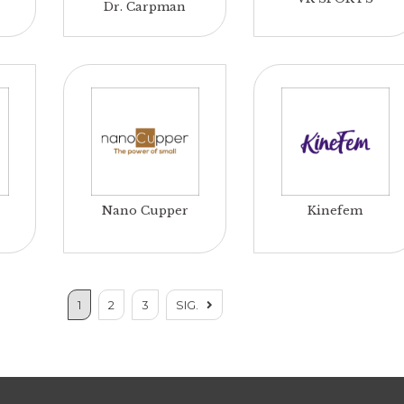
Dr. Carpman
Nano Cupper
Kinefem
1
2
3
SIG.