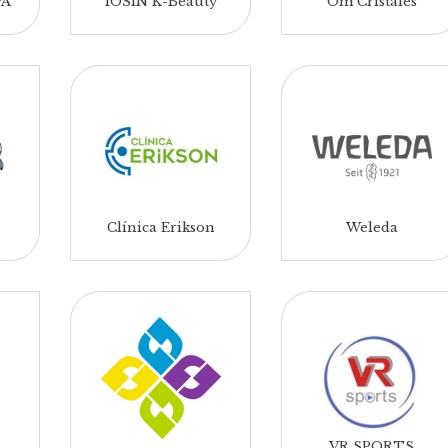
PA
IOSIN K-Beauty
Om Cristales
Clínica Erikson
Weleda
VR SPORTS